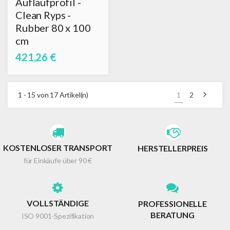
Auflaufprofil -
Clean Ryps -
Rubber 80 x 100
cm
421,26 €
Nächs
1 - 15 von 17 Artikel(n)
1
2
KOSTENLOSER TRANSPORT
HERSTELLERPREIS
für Einkäufe über 90 €
VOLLSTÄNDIGE
PROFESSIONELLE
BERATUNG
ISO 9001-Spezifikation