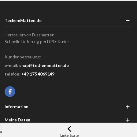
TechemMatten.de
Hersteller von Fussmatten
Schnelle Lieferung per DPD-Kurier
Kundenbetreuung:
e-mail:
shop@techemmatten.de
telefon:
+49 175 4069149
Information
Meine Daten
x
Linke Spalte