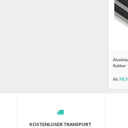
Alumini
Rubber
38,3
Ab
Schwarz
Gra
KOSTENLOSER TRANSPORT