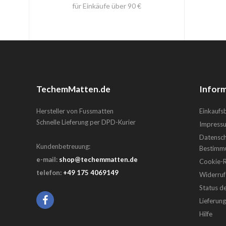
für Einkäufe über 90 €
TechemMatten.de
Inform
Hersteller von Fussmatten
Einkauf
Schnelle Lieferung per DPD-Kurier
Impress
Datensch
Kundenbetreuung:
Bestimm
e-mail:
shop@techemmatten.de
Cookie-Ri
telefon:
+49 175 4069149
Widerruf
Status d
Lieferun
Hilfe