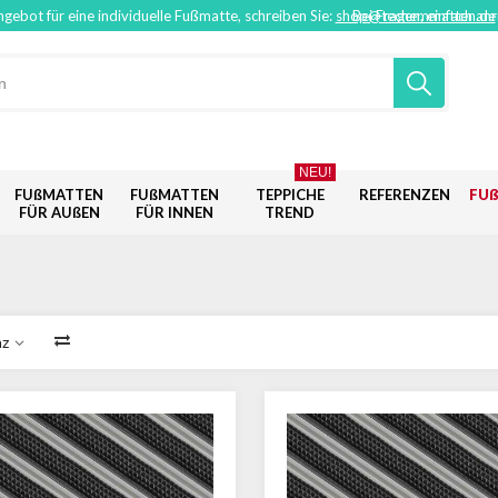
ngebot für eine individuelle Fußmatte, schreiben Sie:
shop@techemmatten.de
Bei Fragen, einfach an
NEU!
FUßMATTEN
FUßMATTEN
TEPPICHE
REFERENZEN
FU
FÜR AUßEN
FÜR INNEN
TREND
nz