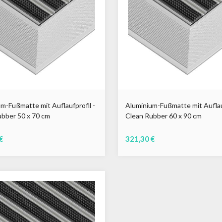
m-Fußmatte mit Auflaufprofil -
Aluminium-Fußmatte mit Auflauf
ubber 50 x 70 cm
Clean Rubber 60 x 90 cm
€
321,30 €
u
Braun
Schwarz
Grau
Braun