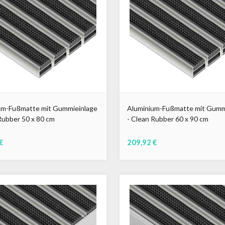
um-Fußmatte mit Gummieinlage
Aluminium-Fußmatte mit Gumm
Rubber 50 x 80 cm
- Clean Rubber 60 x 90 cm
€
209,92 €
u
Braun
Schwarz
Grau
Braun