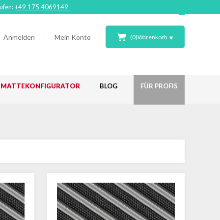
rufen:
+49 175 4069149
Anmelden
Mein Konto
(
0
)
Warenkorb
ßMATTEKONFIGURATOR
BLOG
FÜR PROFIS