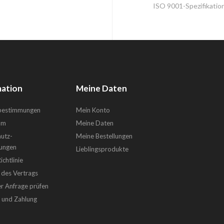
ISO 9001-Spezifikatio
ation
Meine Daten
sbestimmungen
Mein Konto
um
Meine Daten
utz-
Meine Bestellungen
ungen
Lieblingsprodukte
chtlinie
 des Vertrags
er Anfrage prüfen
g und Zahlung