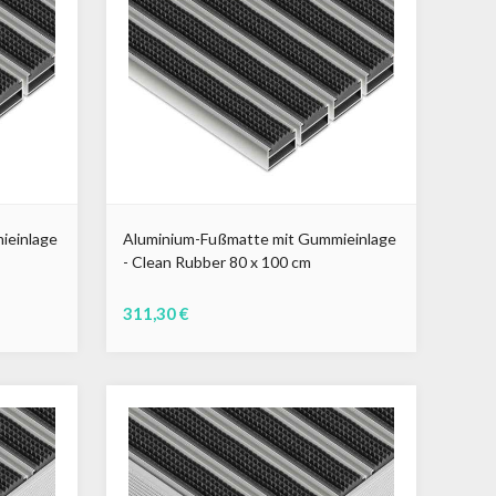
ieinlage
Aluminium-Fußmatte mit Gummieinlage
- Clean Rubber 80 x 100 cm
311,30 €
Schwarz
Grau
Braun