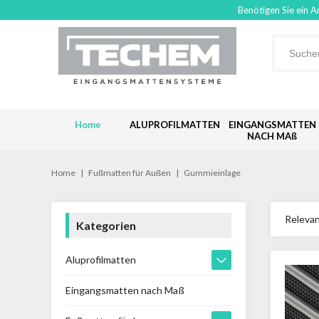
Benötigen Sie ein A
Home
ALUPROFILMATTEN
EINGANGSMATTEN
NACH MAß
Home
|
Fußmatten für Außen
|
Gummieinlage
Releva
Kategorien
Aluprofilmatten
Eingangsmatten nach Maß