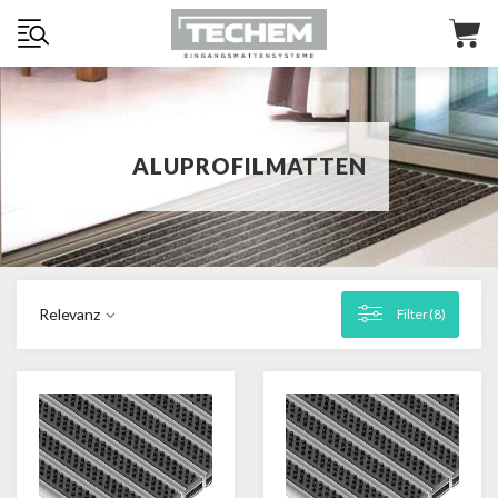
ALUPROFILMATTEN
Relevanz
Filter (
8
)