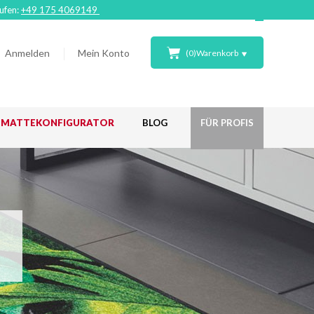
rufen:
+49 175 4069149
Anmelden
Mein Konto
(
0
)
Warenkorb
ßMATTEKONFIGURATOR
BLOG
FÜR PROFIS