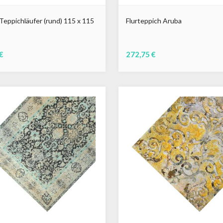
Teppichläufer (rund) 115 x 115
Flurteppich Aruba
€
272,75 €