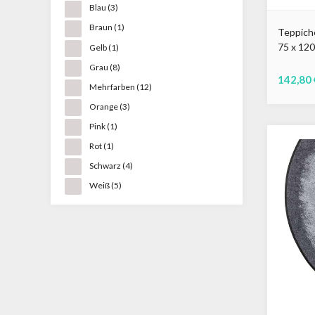
Blau
(3)
Braun
(1)
Teppich
75 x 12
Gelb
(1)
Grau
(8)
142,80 
Mehrfarben
(12)
Orange
(3)
Pink
(1)
Rot
(1)
Schwarz
(4)
Weiß
(5)