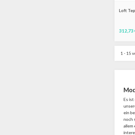
Loft Tep
312,73 
1 - 15 v
Mod
Es is
unsere
ein be
noch s
allem 
intere