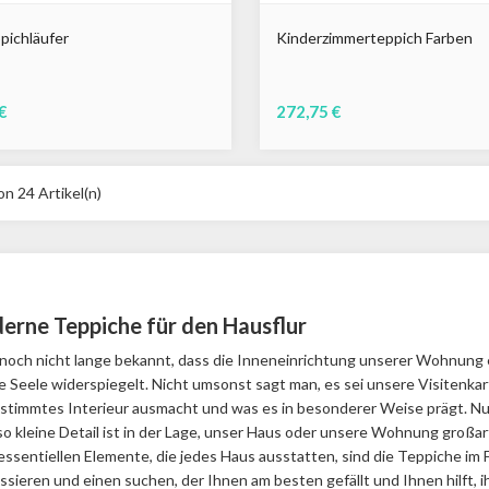
pichläufer
Kinderzimmerteppich Farben
€
272,75 €
on 24 Artikel(n)
erne Teppiche für den Hausflur
t noch nicht lange bekannt, dass die Inneneinrichtung unserer Wohnung 
 Seele widerspiegelt. Nicht umsonst sagt man, es sei unsere Visitenkar
stimmtes Interieur ausmacht und was es in besonderer Weise prägt. Nun,
o kleine Detail ist in der Lage, unser Haus oder unsere Wohnung großart
essentiellen Elemente, die jedes Haus ausstatten, sind die Teppiche im Fl
ssieren und einen suchen, der Ihnen am besten gefällt und Ihnen hilft, 