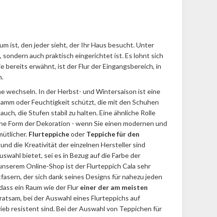
um ist, den jeder sieht, der Ihr Haus besucht. Unter
sondern auch praktisch eingerichtet ist. Es lohnt sich
bereits erwähnt, ist der Flur der Eingangsbereich, in
.
he wechseln. In der Herbst- und Wintersaison ist eine
hlamm oder Feuchtigkeit schützt, die mit den Schuhen
uch, die Stufen stabil zu halten. Eine ähnliche Rolle
ie eine Form der Dekoration - wenn Sie einen modernen und
mütlicher.
Flurteppiche
oder
Teppiche für den
nd die Kreativität der einzelnen Hersteller sind
uswahl bietet, sei es in Bezug auf die Farbe der
 unserem Online-Shop ist der Flurteppich Cala sehr
asern, der sich dank seines Designs für nahezu jeden
 dass ein Raum wie der Flur
einer der am meisten
ratsam, bei der Auswahl eines Flurteppichs auf
eb resistent sind. Bei der Auswahl von Teppichen für