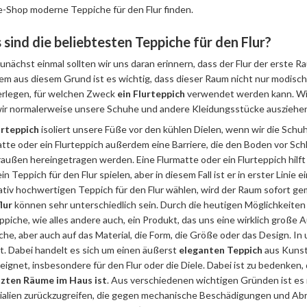
e-Shop moderne Teppiche für den Flur finden.
sind die beliebtesten Teppiche für den Flur?
unächst einmal sollten wir uns daran erinnern, dass der Flur der erste Ra
m aus diesem Grund ist es wichtig, dass dieser Raum nicht nur modisch, 
erlegen, für welchen Zweck
ein Flurteppich
verwendet werden kann. Wie 
ir normalerweise unsere Schuhe und andere Kleidungsstücke ausziehen
urteppich
isoliert unsere Füße vor den kühlen Dielen, wenn wir die Schu
tte oder ein Flurteppich außerdem eine Barriere, die den Boden vor Sc
außen hereingetragen werden. Eine Flurmatte oder ein Flurteppich hilft a
in Teppich für den Flur spielen, aber in diesem Fall ist er in erster Lin
ativ hochwertigen Teppich für den Flur wählen, wird der Raum sofort ge
lur
können sehr unterschiedlich sein. Durch die heutigen Möglichkeiten u
ppiche, wie alles andere auch, ein Produkt, das uns eine wirklich große A
he, aber auch auf das Material, die Form, die Größe oder das Design. In
t. Dabei handelt es sich um einen äußerst
eleganten Teppich
aus Kunstf
ignet, insbesondere für den Flur oder die Diele. Dabei ist zu bedenken,
zten Räume im Haus ist
. Aus verschiedenen wichtigen Gründen ist es 
ialien zurückzugreifen, die gegen mechanische Beschädigungen und Abri