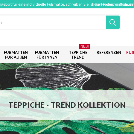
ngebot für eine individuelle Fußmatte, schreiben Sie:
shop@techemmatten.de
Bei Fragen, einfach an
NEU!
FUßMATTEN
FUßMATTEN
TEPPICHE
REFERENZEN
FU
FÜR AUßEN
FÜR INNEN
TREND
TEPPICHE - TREND KOLLEKTION