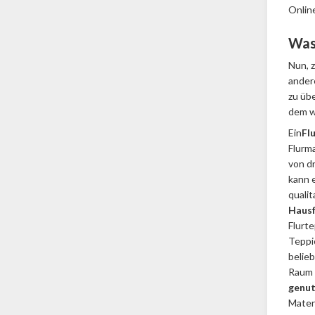
Onlin
Was 
Nun, z
andere
zu üb
dem w
Ein
Fl
Flurma
von dr
kann e
qualit
Hausf
Flurte
Teppic
belieb
Raum e
genut
Mater