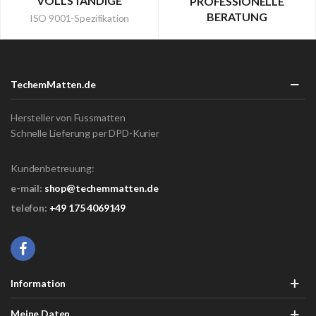
VOLLSTÄNDIGE
PROFESSIONELLE
BERATUNG
ISO 9001-Spezifikation
TechemMatten.de
Hersteller von Fussmatten
Schnelle Lieferung per DPD-Kurier
Kundenbetreuung:
e-mail:
shop@techemmatten.de
telefon:
+49 175 4069149
Information
Meine Daten