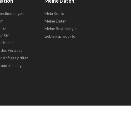
ation
Meine Daten
sbestimmungen
Mein Konto
um
Meine Daten
utz-
Meine Bestellungen
ungen
Lieblingsprodukte
chtlinie
 des Vertrags
er Anfrage prüfen
g und Zahlung