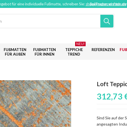
ngebot für eine individuelle Fußmatte, schreiben Sie:
shop@techemmatten.de
Bei Fragen, einfach an
NEU!
FUßMATTEN
FUßMATTEN
TEPPICHE
REFERENZEN
FU
FÜR AUßEN
FÜR INNEN
TREND
Loft Teppi
312,73 
Sind Sie auf der
angesagten Indus