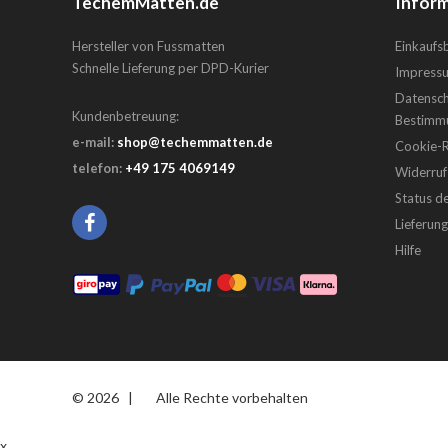
TechemMatten.de
Inform
Hersteller von Fussmatten
Einkauf
Schnelle Lieferung per DPD-Kurier
Impress
Datensch
Kundenbetreuung:
Bestimm
e-mail:
shop@techemmatten.de
Cookie-Ri
telefon:
+49 175 4069149
Widerruf
Status d
Lieferun
Hilfe
© 2026
|
Alle Rechte vorbehalten
x