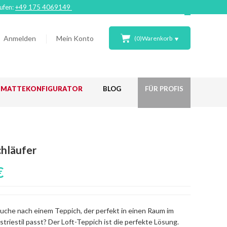
rufen:
+49 175 4069149
Anmelden
Mein Konto
(
0
)
Warenkorb
ßMATTEKONFIGURATOR
BLOG
FÜR PROFIS
chläufer
€
 Suche nach einem Teppich, der perfekt in einen Raum im
triestil passt? Der Loft-Teppich ist die perfekte Lösung.