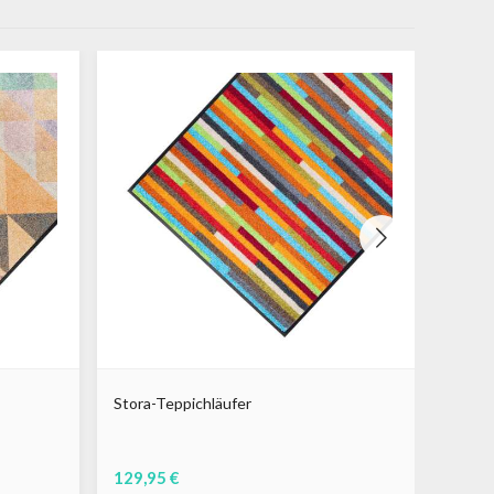
Stora-Teppichläufer
Coffee
129,95 €
17,14