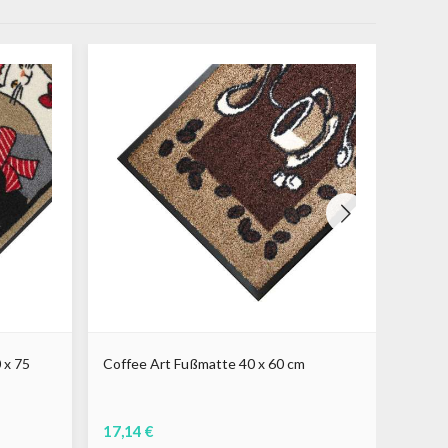
 x 75
Coffee Art Fußmatte 40 x 60 cm
Kinde
17,14 €
17,14