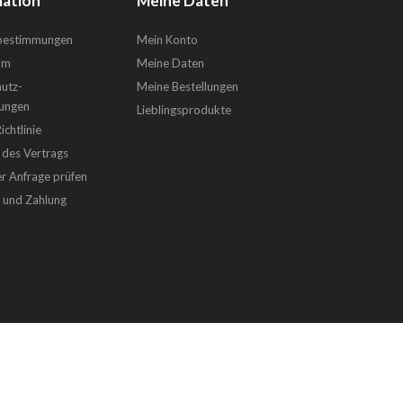
ation
Meine Daten
sbestimmungen
Mein Konto
um
Meine Daten
utz-
Meine Bestellungen
ungen
Lieblingsprodukte
chtlinie
 des Vertrags
er Anfrage prüfen
g und Zahlung