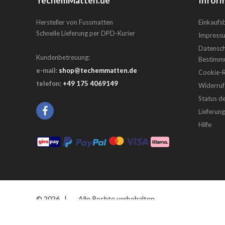
TechemMatten.de
Inform
Hersteller von Fussmatten
Einkauf
Schnelle Lieferung per DPD-Kurier
Impress
Datensch
Kundenbetreuung:
Bestimm
e-mail:
shop@techemmatten.de
Cookie-Ri
telefon:
+49 175 4069149
Widerruf
Status d
Lieferun
Hilfe
© 2026
|
Alle Rechte vorbehalten
x