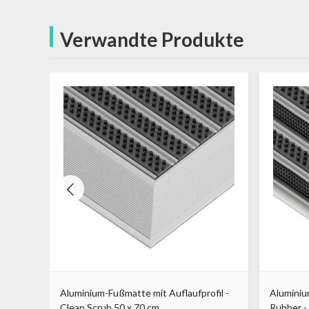
Verwandte Produkte
lean
Aluminium-Fußmatte mit Auflaufprofil -
Aluminiu
Clean Scrub 50 x 70 cm
Rubber -