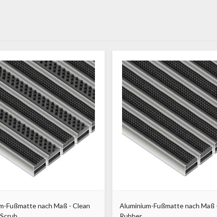
m-Fußmatte nach Maß - Clean
Aluminium-Fußmatte nach Maß 
 Scrub
Rubber