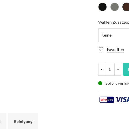
Schwarz
Grau
Br
Wählen
Zusatzop
Favoriten
-
+
Sofort verfü
e
Reinigung