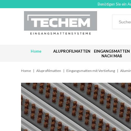
Benötigen Sie ein A
Home
ALUPROFILMATTEN
EINGANGSMATTEN
NACH MAß
Home
|
Aluprofilmatten
|
Eingangsmatten mit Vertiefung
|
Alumin