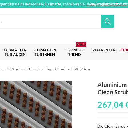
ngebot für eine individuelle Fußmatte, schreiben Sie:
shop@techemmatten.de
Bei Fragen, einfach an
NEU!
FUßMATTEN
FUßMATTEN
TEPPICHE
REFERENZEN
FU
FÜR AUßEN
FÜR INNEN
TREND
ium-Fußmatte mit Bürsteneinlage - Clean Scrub 60 x 90 cm
Aluminium-
Clean Scru
267,04 
Die Clean Scrub 