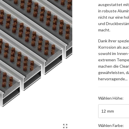
ausgestattet mit
in robuste Alumi
nicht nur eine h
und Druckbeständ
macht.
Dank ihrer spezi
Korrosion als a
sowohl im Innen
extremen Temper
machen die Clea
gewährleisten, d
hervorragende...
Wählen
Höhe:
Wählen
Farbe: