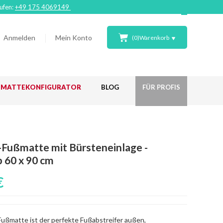
rufen:
+49 175 4069149
Anmelden
Mein Konto
(
0
)
Warenkorb
ßMATTEKONFIGURATOR
BLOG
FÜR PROFIS
Fußmatte mit Bürsteneinlage -
b 60 x 90 cm
€
Fußmatte ist der perfekte Fußabstreifer außen,