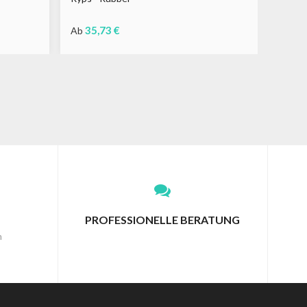
35,73 €
195,6
Ab
Schwarz
Grau
Braun
Schwa
G
PROFESSIONELLE BERATUNG
n