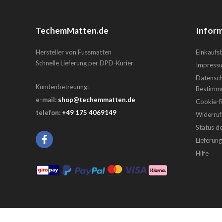
TechemMatten.de
Inform
Hersteller von Fussmatten
Einkauf
Schnelle Lieferung per DPD-Kurier
Impress
Datensch
Kundenbetreuung:
Bestimm
e-mail:
shop@techemmatten.de
Cookie-Ri
telefon:
+49 175 4069149
Widerruf
Status d
Lieferun
Hilfe