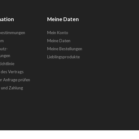
ation
Meine Daten
sbestimmungen
Mein Konto
um
Meine Daten
utz-
Meine Bestellungen
ungen
Lieblingsprodukte
chtlinie
 des Vertrags
er Anfrage prüfen
g und Zahlung