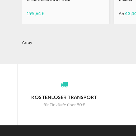
195,64 €
43,4
Ab
Schwarz
Grau
Braun
Schwarz
Gra
Array
KOSTENLOSER TRANSPORT
für Einkäufe über 90 €