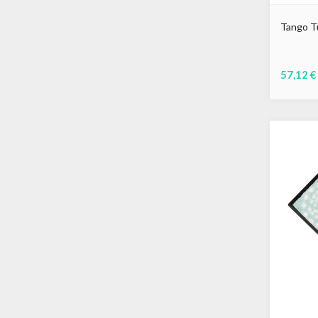
Tango T
57,12 €