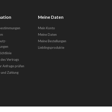
ation
Meine Daten
sbestimmungen
Mein Konto
um
Meine Daten
utz-
Meine Bestellungen
ungen
Lieblingsprodukte
chtlinie
 des Vertrags
er Anfrage prüfen
g und Zahlung