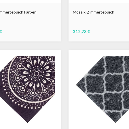
immerteppich Farben
Mosaik-Zimmerteppich
€
312,73 €