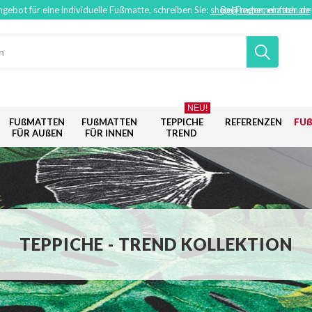
ngebot für eine individuelle Fußmatte, schreiben Sie:
shop@techemmatten.de
Bei Fragen, einfach an
NEU!
FUßMATTEN
FUßMATTEN
TEPPICHE
REFERENZEN
FU
FÜR AUßEN
FÜR INNEN
TREND
TEPPICHE - TREND KOLLEKTION