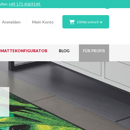
rufen:
+49 175 4069149
Anmelden
Mein Konto
(
0
)
Warenkorb
ßMATTEKONFIGURATOR
BLOG
FÜR PROFIS