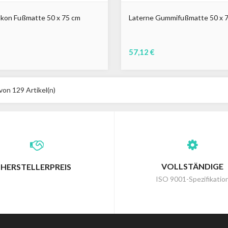
lkon Fußmatte 50 x 75 cm
Laterne Gummifußmatte 50 x 
57,12 €
von 129 Artikel(n)
VOLLSTÄNDIGE
HERSTELLERPREIS
ISO 9001-Spezifikatio