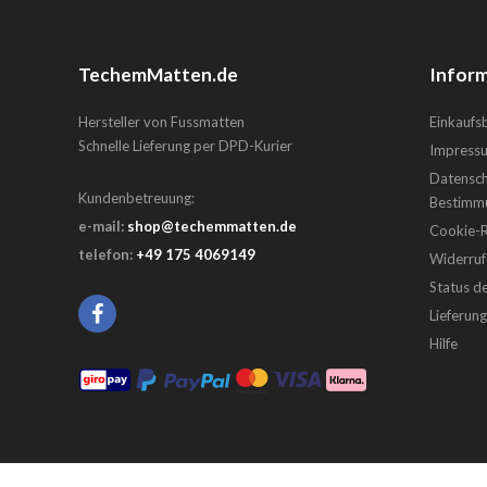
TechemMatten.de
Inform
Hersteller von Fussmatten
Einkauf
Schnelle Lieferung per DPD-Kurier
Impress
Datensch
Kundenbetreuung:
Bestimm
e-mail:
shop@techemmatten.de
Cookie-Ri
telefon:
+49 175 4069149
Widerruf
Status d
Lieferun
Hilfe