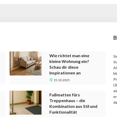
B
Wie richtet man eine
Si
kleine Wohnung ein?
Ih
Schau dir diese
Al
Inspirationen an
Mö
Pr
15.10.2025
Üb
ei
Fußmatten fürs
er
Treppenhaus – die
da
Kombination aus Stil und
Funktionalität