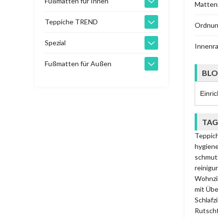
Fußmatten für Innen
Matten
Teppiche TREND
Ordnun
Spezial
Innenr
Fußmatten für Außen
BLO
TAG
Teppic
hygien
schmut
reinigu
Wohnzim
mit Übe
Schlafz
Rutsch