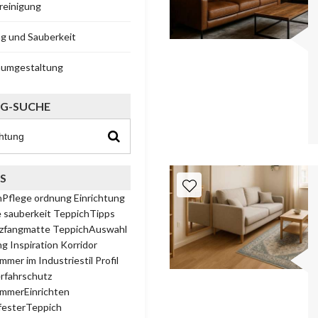
reinigung
g und Sauberkeit
aumgestaltung
G-SUCHE
S
hPflege
ordnung
Einrichtung
e
sauberkeit
TeppichTipps
zfangmatte
TeppichAuswahl
ng
Inspiration
Korridor
mer im Industriestil
Profil
rfahrschutz
immerEinrichten
festerTeppich