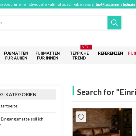
ngebot für eine individuelle Fußmatte, schreiben Sie:
shop@techemmatten.de
Bei Fragen, einfach an
NEU!
FUßMATTEN
FUßMATTEN
TEPPICHE
REFERENZEN
FU
FÜR AUßEN
FÜR INNEN
TREND
Search for "Einr
G-KATEGORIEN
Startseite
Eingangsmatte soll ich
?