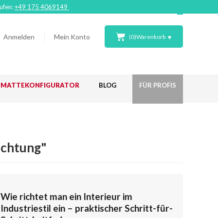
rufen:
+49 175 4069149
Anmelden
Mein Konto
(
0
)
Warenkorb
ßMATTEKONFIGURATOR
BLOG
FÜR PROFIS
ichtung"
Wie richtet man ein Interieur im
Industriestil ein – praktischer Schritt-für-